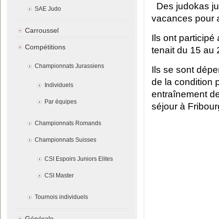
Des judokas ju
SAE Judo
vacances pour a
Carroussel
Ils ont particip
Compétitions
tenait du 15 au 2
Championnats Jurassiens
Ils se sont dép
de la condition
Individuels
entraînement de 
Par équipes
séjour à Fribour
Championnats Romands
Championnats Suisses
CSI Espoirs Juniors Elites
CSI Master
Tournois individuels
Générale