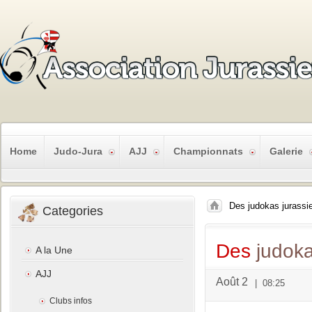
Home
Judo-Jura
AJJ
Championnats
Galerie
Des judokas jurassi
Categories
Des
judoka
A la Une
AJJ
Août 2
|
08:25
Clubs infos