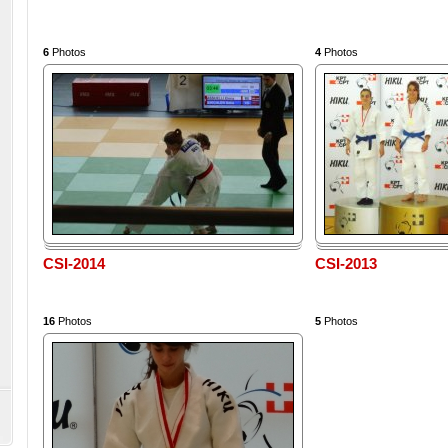
6
Photos
4
Photos
CSI-2014
CSI-2013
16
Photos
5
Photos