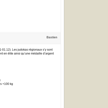
Bastien
1-01.12). Les judokas régionaux s’y sont
nt en élite ainsi qu’une médaille d’argent
g
es +100 kg