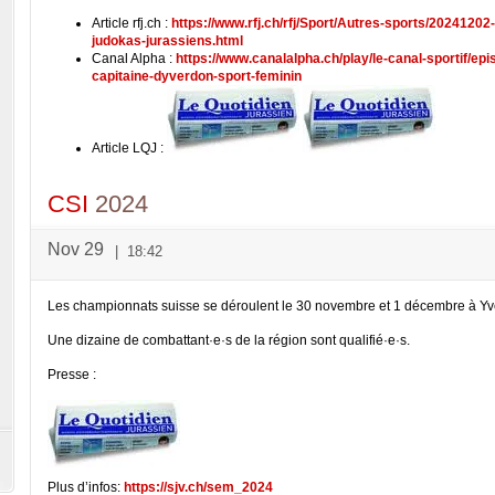
Article rfj.ch :
https://www.rfj.ch/rfj/Sport/Autres-sports/20241202
judokas-jurassiens.html
Canal Alpha :
https://www.canalalpha.ch/play/le-canal-sportif/e
capitaine-dyverdon-sport-feminin
Article LQJ :
CSI
2024
Nov 29
|
18:42
Les championnats suisse se déroulent le 30 novembre et 1 décembre à Yv
Une dizaine de combattant·e·s de la région sont qualifié·e·s.
Presse :
Plus d’infos:
https://sjv.ch/sem_2024