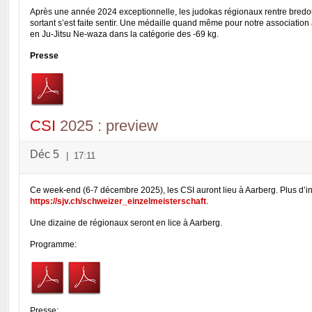
Après une année 2024 exceptionnelle, les judokas régionaux rentre bredo
sortant s’est faite sentir. Une médaille quand même pour notre association
en Ju-Jitsu Ne-waza dans la catégorie des -69 kg.
Presse
CSI
2025 : preview
Déc 5
|
17:11
Ce week-end (6-7 décembre 2025), les CSI auront lieu à Aarberg. Plus d’in
https://sjv.ch/schweizer_einzelmeisterschaft
.
Une dizaine de régionaux seront en lice à Aarberg.
Programme:
Presse: