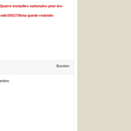
-Quatre-medailles-nationales-pour-les-
pisode/36027/ilona-guede-redondo-
Bastien
erdon.