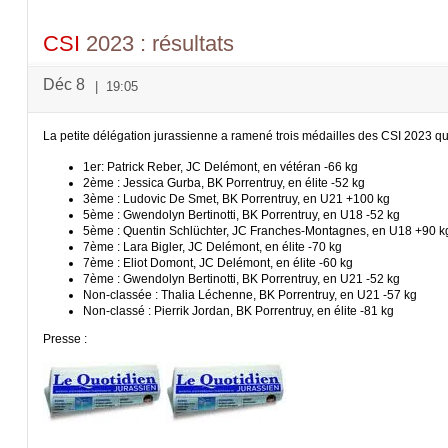
CSI
2023 : résultats
Déc 8
|
19:05
La petite délégation jurassienne a ramené trois médailles des CSI 2023 qui
1er: Patrick Reber, JC Delémont, en vétéran -66 kg
2ème : Jessica Gurba, BK Porrentruy, en élite -52 kg
3ème : Ludovic De Smet, BK Porrentruy, en U21 +100 kg
5ème : Gwendolyn Bertinotti, BK Porrentruy, en U18 -52 kg
5ème : Quentin Schlüchter, JC Franches-Montagnes, en U18 +90 k
7ème : Lara Bigler, JC Delémont, en élite -70 kg
7ème : Eliot Domont, JC Delémont, en élite -60 kg
7ème : Gwendolyn Bertinotti, BK Porrentruy, en U21 -52 kg
Non-classée : Thalia Léchenne, BK Porrentruy, en U21 -57 kg
Non-classé : Pierrik Jordan, BK Porrentruy, en élite -81 kg
Presse :