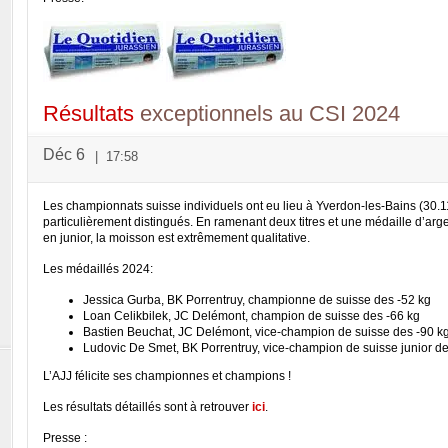
Résultats
exceptionnels au CSI 2024
Déc 6
|
17:58
Les championnats suisse individuels ont eu lieu à Yverdon-les-Bains (30.1
particulièrement distingués. En ramenant deux titres et une médaille d’arge
en junior, la moisson est extrêmement qualitative.
Les médaillés 2024:
Jessica Gurba, BK Porrentruy, championne de suisse des -52 kg
Loan Celikbilek, JC Delémont, champion de suisse des -66 kg
Bastien Beuchat, JC Delémont, vice-champion de suisse des -90 k
Ludovic De Smet, BK Porrentruy, vice-champion de suisse junior d
L’AJJ félicite ses championnes et champions !
Les résultats détaillés sont à retrouver
ici
.
Presse :