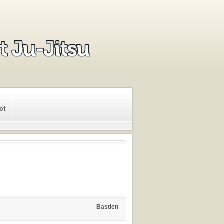
ct
Bastien