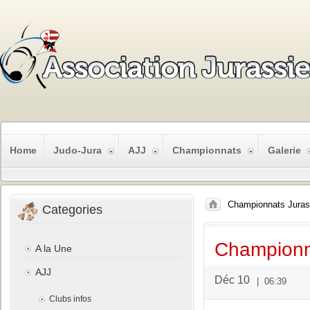
Home
Judo-Jura
AJJ
Championnats
Galerie
Championnats Jurass
Categories
Championn
A la Une
AJJ
Déc 10
|
06:39
Clubs infos