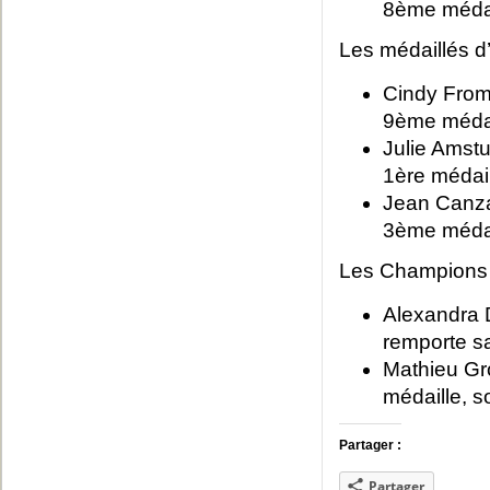
8ème médai
Les médaillés d
Cindy Froma
9ème médail
Julie Amstu
1ère médail
Jean Canzan
3ème médai
Les Champions 
Alexandra D
remporte sa
Mathieu Gr
médaille, s
Partager :
Partager