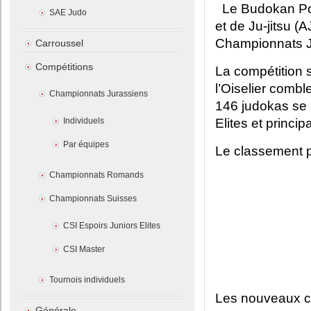
Le Budokan Por
SAE Judo
et de Ju-jitsu (
Championnats Ju
Carroussel
Compétitions
La compétition 
l’Oiselier combl
Championnats Jurassiens
146 judokas se s
Individuels
Elites et princip
Par équipes
Le classement pa
Championnats Romands
Championnats Suisses
CSI Espoirs Juniors Elites
CSI Master
Tournois individuels
Les nouveaux ch
Générale