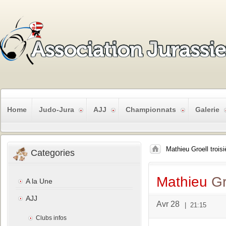
Home
Judo-Jura
AJJ
Championnats
Galerie
Mathieu Groell troisi
Categories
Mathieu
Gro
A la Une
AJJ
Avr 28
|
21:15
Clubs infos