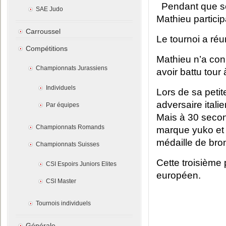
Pendant que se
SAE Judo
Mathieu particip
Carroussel
Le tournoi a ré
Compétitions
Mathieu n’a conn
Championnats Jurassiens
avoir battu tour 
Individuels
Lors de sa petit
adversaire ital
Par équipes
Mais à 30 second
Championnats Romands
marque yuko et fi
médaille de bro
Championnats Suisses
Cette troisième 
CSI Espoirs Juniors Elites
européen.
CSI Master
Tournois individuels
Générale