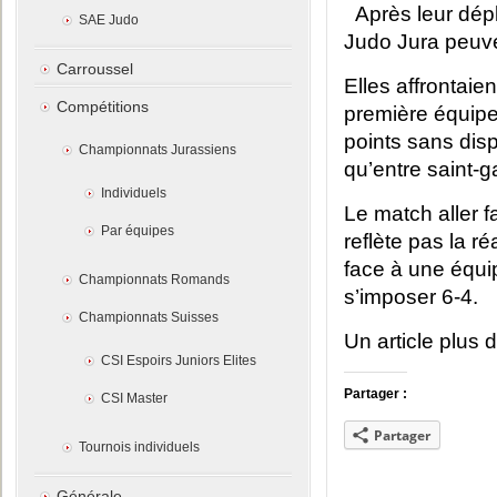
Après leur dép
SAE Judo
Judo Jura peuven
Carroussel
Elles affrontai
Compétitions
première équipe 
points sans dis
Championnats Jurassiens
qu’entre saint-g
Individuels
Le match aller 
Par équipes
reflète pas la r
face à une équip
Championnats Romands
s’imposer 6-4.
Championnats Suisses
Un article plus d
CSI Espoirs Juniors Elites
Partager :
CSI Master
Partager
Tournois individuels
Générale