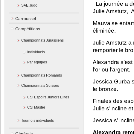
La journée a dé
SAE Judo
Julie Amstutz, 
Carroussel
Mauvaise entame
Compétitions
éliminée.
Championnats Jurassiens
Julie Amstutz a r
remporter le br
Individuels
Alexandra s’est 
Par équipes
l’or ou l’argent.
Championnats Romands
Jessica Gurba s’
Championnats Suisses
le bronze.
CSI Espoirs Juniors Elites
Finales des esp
CSI Master
Julie s’incline 
Jessica s’ incli
Tournois individuels
Alexandra remp
Générale