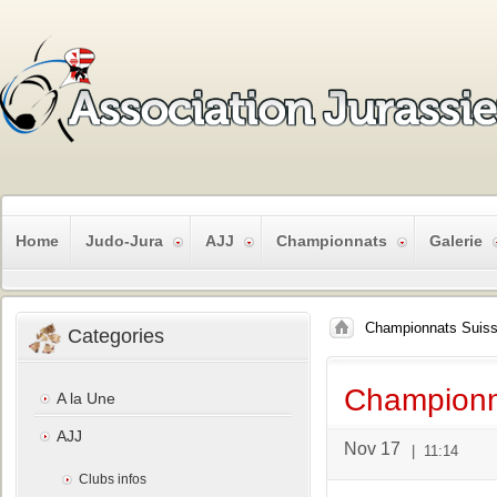
Home
Judo-Jura
AJJ
Championnats
Galerie
Championnats Suisse
Categories
Championn
A la Une
AJJ
Nov 17
|
11:14
Clubs infos