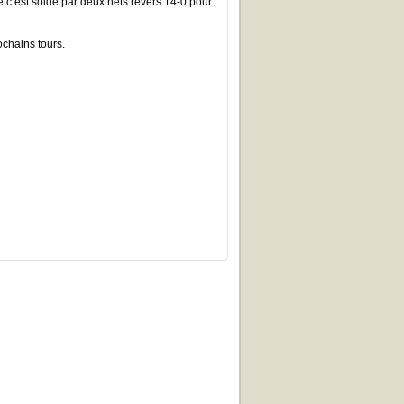
se c’est soldé par deux nets revers 14-0 pour
chains tours.