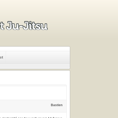
ct
Bastien