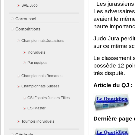
Les jurassiens
SAE Judo
Les adversaires
avaient le même
Carroussel
haute importanc
Compétitions
Judo Jura perdit
Championnats Jurassiens
sur ce même sco
Individuels
Le classement s
Par équipes
possède 12 poin
très disputé.
Championnats Romands
Article du QJ :
Championnats Suisses
CSI Espoirs Juniors Elites
CSI Master
Dernière page 
Tournois individuels
Générale