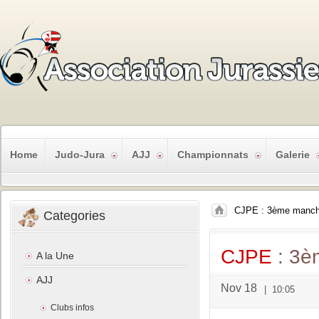
Home
Judo-Jura
AJJ
Championnats
Galerie
CJPE : 3ème manch
Categories
CJPE
: 3è
A la Une
AJJ
Nov 18
|
10:05
Clubs infos