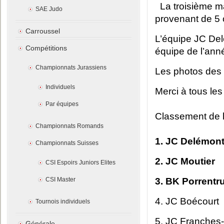
La troisième m
SAE Judo
provenant de 5 
Carroussel
L’équipe JC Del
Compétitions
équipe de l’ann
Championnats Jurassiens
Les photos des 
Individuels
Merci à tous les
Par équipes
Classement de l
Championnats Romands
1. JC Delémont
Championnats Suisses
2. JC Moutier
CSI Espoirs Juniors Elites
CSI Master
3. BK Porrentr
4. JC Boécourt
Tournois individuels
5. JC Franches
Générale