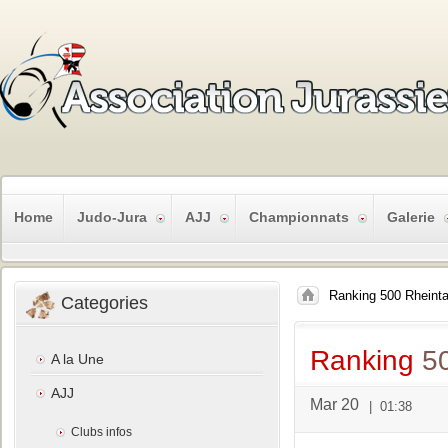
Home
Judo-Jura
AJJ
Championnats
Galerie
Ranking 500 Rheinta
Categories
Ranking
50
A la Une
AJJ
Mar 20
|
01:38
Clubs infos