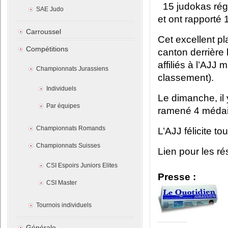
15 judokas rég
SAE Judo
et ont rapporté
Carroussel
Cet excellent p
Compétitions
canton derrière 
affiliés à l’AJJ
Championnats Jurassiens
classement).
Individuels
Le dimanche, il 
Par équipes
ramené 4 médail
Championnats Romands
L’AJJ félicite to
Championnats Suisses
Lien pour les rés
CSI Espoirs Juniors Elites
Presse :
CSI Master
Tournois individuels
Générale