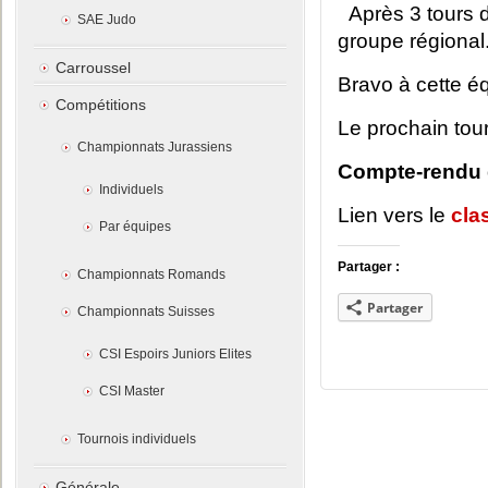
Après 3 tours 
SAE Judo
groupe régional
Carroussel
Bravo à cette éq
Compétitions
Le prochain tou
Championnats Jurassiens
Compte-rendu d
Individuels
Lien vers le
cla
Par équipes
Partager :
Championnats Romands
Partager
Championnats Suisses
CSI Espoirs Juniors Elites
CSI Master
Tournois individuels
Générale