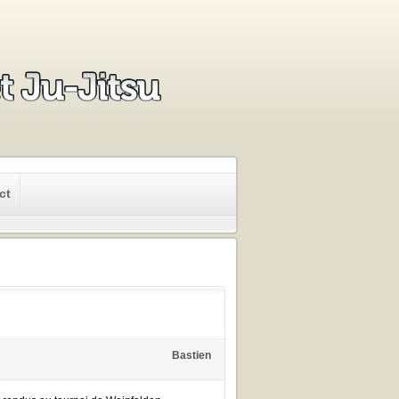
ct
Bastien