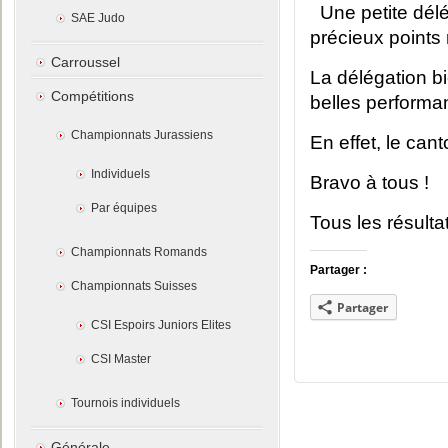
Une petite dél
SAE Judo
précieux points 
Carroussel
La délégation b
Compétitions
belles performa
Championnats Jurassiens
En effet, le ca
Individuels
Bravo à tous !
Par équipes
Tous les résulta
Championnats Romands
Partager :
Championnats Suisses
Partager
CSI Espoirs Juniors Elites
CSI Master
Tournois individuels
Générale