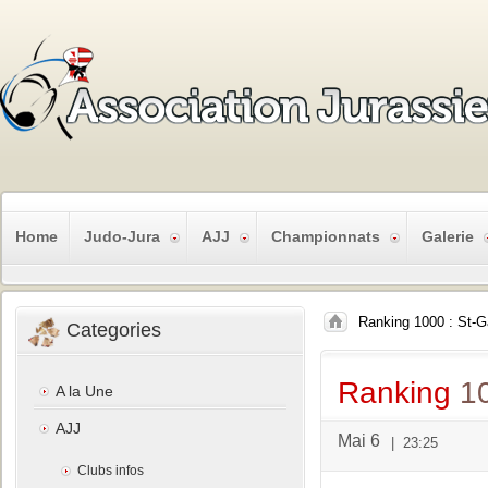
Home
Judo-Jura
AJJ
Championnats
Galerie
Ranking 1000 : St-G
Categories
Ranking
10
A la Une
AJJ
Mai 6
|
23:25
Clubs infos