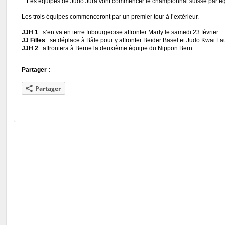
Les équipes de Judo Jura vont commencer le championnat suisse par é
Les trois équipes commenceront par un premier tour à l’extérieur.
JJH 1
: s’en va en terre fribourgeoise affronter Marly le samedi 23 février
JJ Filles
: se déplace à Bâle pour y affronter Beider Basel et Judo Kwai L
JJH 2
: affrontera à Berne la deuxième équipe du Nippon Bern.
Partager :
Partager