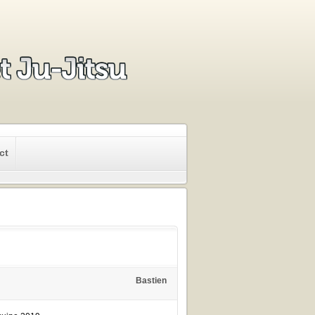
ct
Bastien