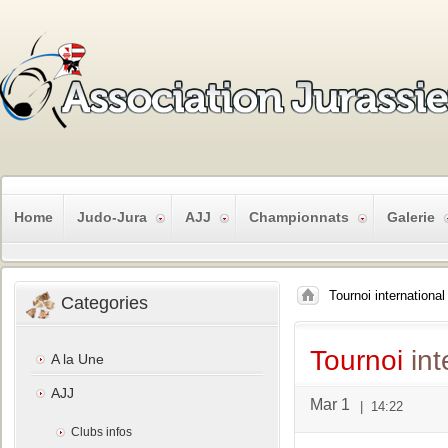
Home
Judo-Jura
AJJ
Championnats
Galerie
Tournoi international
Categories
Tournoi
int
A la Une
AJJ
Mar 1
|
14:22
Clubs infos