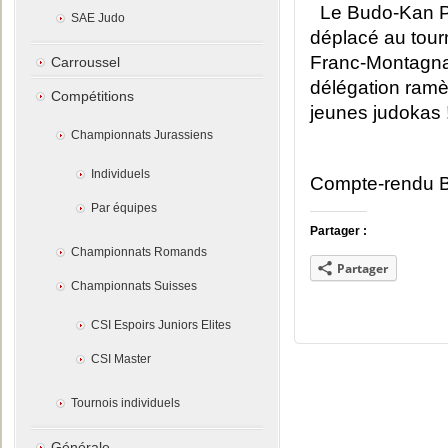
Le Budo-Kan P
SAE Judo
déplacé au tourn
Franc-Montagnar
Carroussel
délégation ramè
Compétitions
jeunes judokas 
Championnats Jurassiens
Individuels
Compte-rendu 
Par équipes
Partager :
Championnats Romands
Partager
Championnats Suisses
CSI Espoirs Juniors Elites
CSI Master
Tournois individuels
Générale