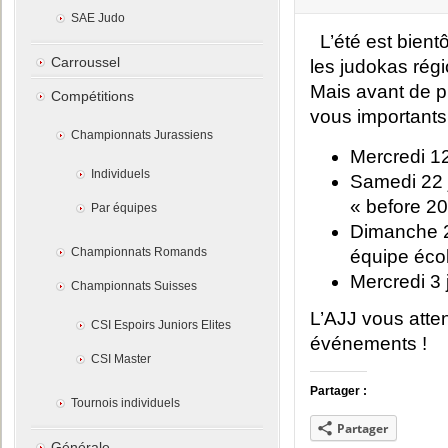
SAE Judo
L’été est bien
Carroussel
les judokas rég
Mais avant de p
Compétitions
vous importants
Championnats Jurassiens
Mercredi 12
Individuels
Samedi 22 
« before 20
Par équipes
Dimanche 2
Championnats Romands
équipe écol
Mercredi 3 
Championnats Suisses
L’AJJ vous atte
CSI Espoirs Juniors Elites
événements !
CSI Master
Partager :
Tournois individuels
Partager
Générale