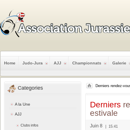
Home
Judo-Jura
AJJ
Championnats
Galerie
Derniers rendez-vous
Categories
Derniers
re
A la Une
estivale
AJJ
Clubs infos
Juin 8
|
15:41