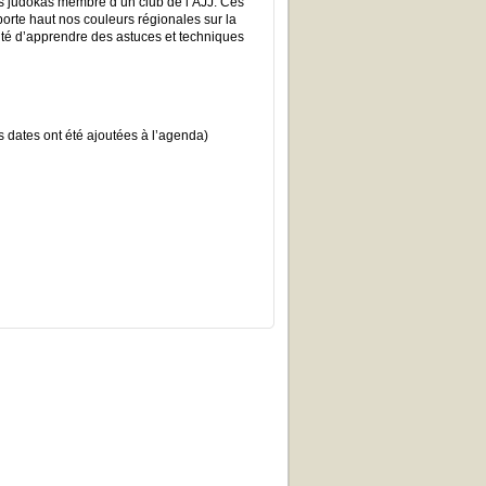
us judokas membre d’un club de l’AJJ. Ces
orte haut nos couleurs régionales sur la
té d’apprendre des astuces et techniques
s dates ont été ajoutées à l’agenda)