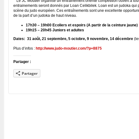
Le JC Moutier organise un entrainement orienté compétition ouvert à to
entrainements seront donnés par Loan Celikbilek. Loan est un judoka qui p
scène du judo européen. Ces entraînements sont une excellente opportuni
de la part d’un judoka de haut niveau.
17h30 – 19h00 Ecoliers et espoirs (A partir de la ceinture jaune)
19h15 – 20h45 Juniors et adultes
Dates: 31 août, 21 septembre, 5 octobre, 9 novembre, 14 décembre
(le
Plus d’infos :
http://www.judo-moutier.com/?p=8875
Partager :
Partager