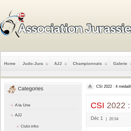
Home
Judo-Jura
AJJ
Championnats
Galerie
CSI 2022 : 4 médail
Categories
CSI
2022 :
A la Une
AJJ
Déc 1
|
20:54
Clubs infos