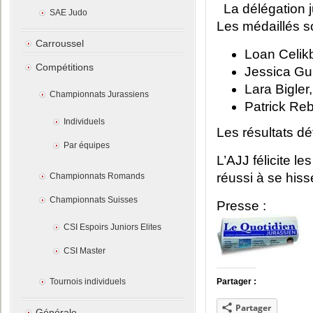
La délégation 
SAE Judo
Les médaillés so
Carroussel
Loan Celikb
Compétitions
Jessica Gur
Lara Bigler
Championnats Jurassiens
Patrick Re
Individuels
Les résultats dé
Par équipes
L’AJJ félicite le
réussi à se hiss
Championnats Romands
Championnats Suisses
Presse :
CSI Espoirs Juniors Elites
CSI Master
Tournois individuels
Partager :
Partager
Générale