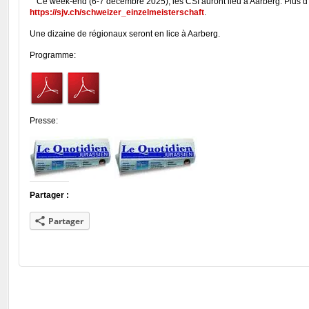
Ce week-end (6-7 décembre 2025), les CSI auront lieu à Aarberg. Plus d’
https://sjv.ch/schweizer_einzelmeisterschaft
.
Une dizaine de régionaux seront en lice à Aarberg.
Programme:
Presse:
Partager :
Partager