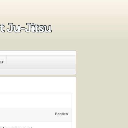
ct
Bastien