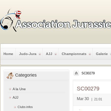
Home
Judo-Jura
AJJ
Championnats
Galerie
SC00279
Categories
SC00279
A la Une
AJJ
Mar 30
|
21:01
Clubs infos