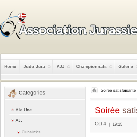
Home
Judo-Jura
AJJ
Championnats
Galerie
Soirée satisfaisante
Categories
Soirée
sati
A la Une
AJJ
Oct 4
|
19:15
Clubs infos