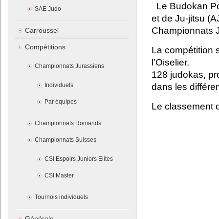
Le Budokan Por
SAE Judo
et de Ju-jitsu (
Championnats Ju
Carroussel
Compétitions
La compétition s
l’Oiselier.
Championnats Jurassiens
128 judokas, pro
Individuels
dans les différe
Par équipes
Le classement de
Championnats Romands
Championnats Suisses
CSI Espoirs Juniors Elites
CSI Master
Tournois individuels
Générale