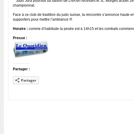
Judo Jura poursuit sa saison de LNA en recevant le JC Morges actuel 2
championnat.
Face à ce club de tradition du judo suisse, la rencontre s’annonce haute en
supporters pour mettre l’ambiance !!!
Horaire :
comme d’habitude la pesée est à 14h15 et les combats commenc
Presse :
Partager :
Partager