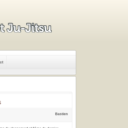
ct
s
Bastien