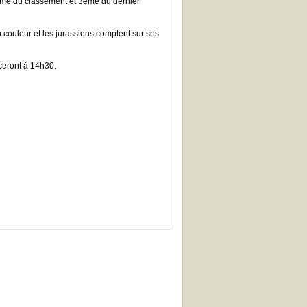
ème du classement et 3ème du dernier
 couleur et les jurassiens comptent sur ses
eront à 14h30.