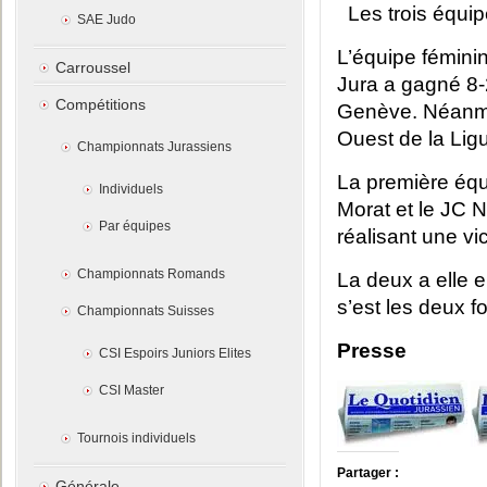
Les trois équi
SAE Judo
L’équipe fémini
Carroussel
Jura a gagné 8-2
Compétitions
Genève. Néanmoi
Ouest de la Ligu
Championnats Jurassiens
La première équ
Individuels
Morat et le JC N
Par équipes
réalisant une vi
Championnats Romands
La deux a elle 
s’est les deux f
Championnats Suisses
Presse
CSI Espoirs Juniors Elites
CSI Master
Tournois individuels
Partager :
Générale