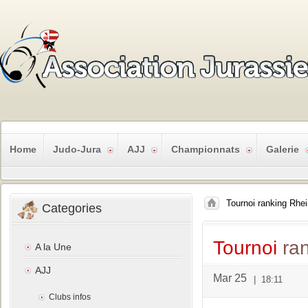
Home
Judo-Jura
AJJ
Championnats
Galerie
Tournoi ranking Rhei
Categories
Tournoi
ran
A la Une
AJJ
Mar 25
|
18:11
Clubs infos