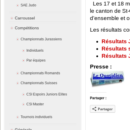
Les 17 et 18 m
SAE Judo
le canton de St-
d’ensemble et o
Carroussel
Compétitions
Les résultats com
Championnats Jurassiens
Résultats
Résultats 
Individuels
Résultats
Par équipes
Presse :
Championnats Romands
Championnats Suisses
CSI Espoirs Juniors Elites
Partager :
CSI Master
Partager
Tournois individuels
Générale