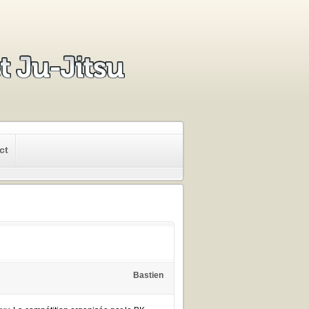
ct
Bastien