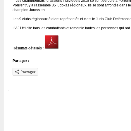
Les championnats jurassiens individuels 2018 se sont déroulé à Porrentr
Porrrentruy a rassemblé 85 judokas régionaux. Ils se sont affrontés dans les
champion Jurassien.
Les 9 clubs régionaux étaient représentés et c’est le Judo Club Delémont 
L’AJJ félicite tous les combattants et remercie toutes les personnes qui on
Résultats détaillés :
Partager :
Partager