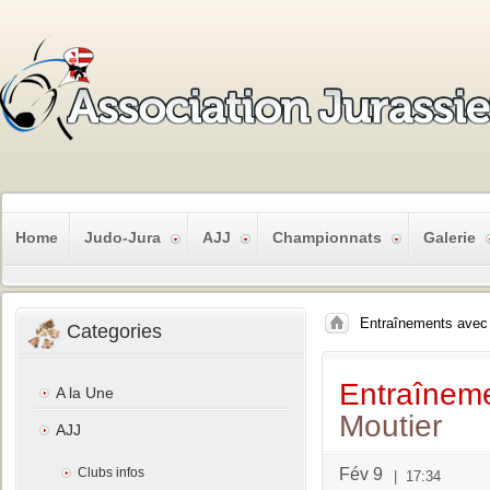
Home
Judo-Jura
AJJ
Championnats
Galerie
Entraînements avec 
Categories
Entraînem
A la Une
Moutier
AJJ
Clubs infos
Fév 9
|
17:34