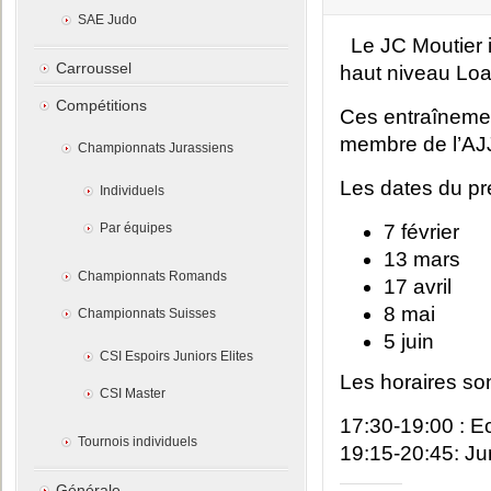
SAE Judo
Le JC Moutier i
Carroussel
haut niveau Loa
Compétitions
Ces entraînemen
membre de l’AJ
Championnats Jurassiens
Les dates du pr
Individuels
Par équipes
7 février
13 mars
Championnats Romands
17 avril
8 mai
Championnats Suisses
5 juin
CSI Espoirs Juniors Elites
Les horaires son
CSI Master
17:30-19:00 : Ec
Tournois individuels
19:15-20:45: Jun
Générale