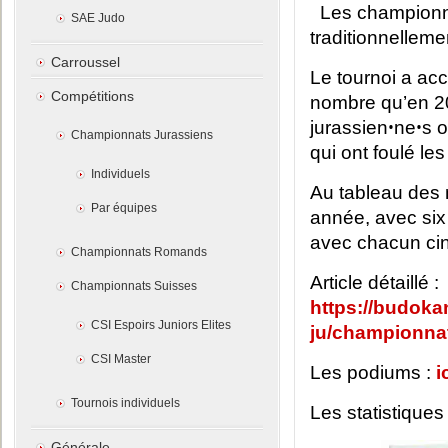
Les championna
SAE Judo
traditionnelleme
Carroussel
Le tournoi a acc
Compétitions
nombre qu’en 20
jurassienꞏneꞏs o
Championnats Jurassiens
qui ont foulé les
Individuels
Au tableau des m
Par équipes
année, avec six 
avec chacun cinq
Championnats Romands
Article détaillé :
Championnats Suisses
https://budoka
CSI Espoirs Juniors Elites
ju/championnat
CSI Master
Les podiums :
i
Tournois individuels
Les statistiques
Générale