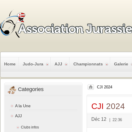
Home
Judo-Jura
AJJ
Championnats
Galerie
CJI 2024
Categories
CJI
2024
A la Une
AJJ
Déc 12
|
22:36
Clubs infos