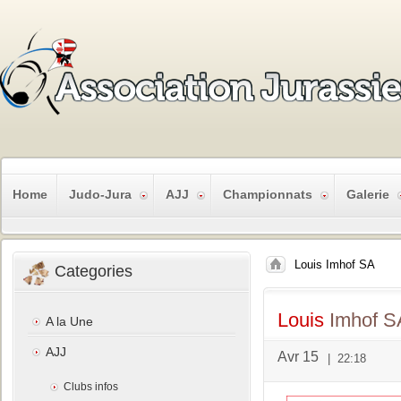
Home
Judo-Jura
AJJ
Championnats
Galerie
Louis Imhof SA
Categories
Louis
Imhof S
A la Une
AJJ
Avr 15
|
22:18
Clubs infos