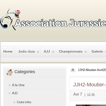
Home
Judo-Jura
AJJ
Championnats
Galerie
JJH2-Moutier-Avril2
Categories
JJH2-Moutier-
A la Une
AJJ
Avr 7
|
12:26
Clubs infos