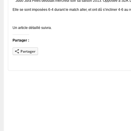
Judo Jura Filles débutait mercredi soir sa saison 2013. Opposée à SDK Luz
Elle se sont imposées 6-4 durant le match aller, et ont dû s’incliner 4-6 au r
Un article détaillé suivra.
Partager :
Partager