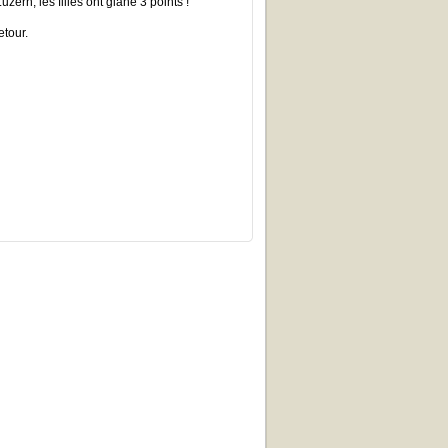
ern, les filles ont glané 3 points !
etour.